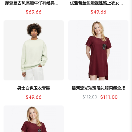
摩登复古风高腰牛仔裤经典再现
优雅蕾丝边透视性感上衣女性魅力
加入购物车
加入购物车
$69.66
$49.66
男士白色卫衣套装
银河流光璀璨晚礼服闪耀全场
加入购物车
加入购物车
$49.66
$111.00
$112.00