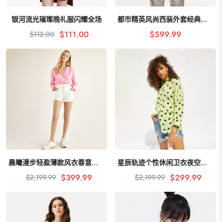
银河流光璀璨晚礼服闪耀全场
都市精英风尚西装外套经典剪裁
加入购物车
加入购物车
$111.00
$599.99
$112.00
晨曦漫步轻盈薄款风衣春意盎然
星辰轨迹个性休闲卫衣夜空星辰
加入购物车
加入购物车
$399.99
$299.99
$2,199.99
$2,199.99