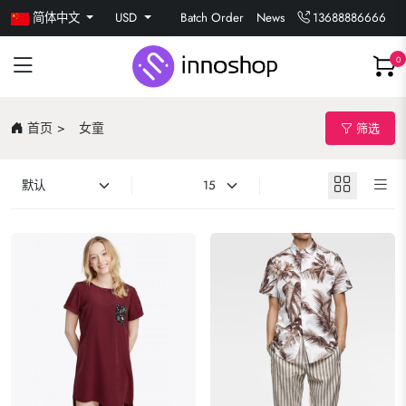
简体中文
USD
Batch Order
News
13688886666
0
首页
女童
筛选