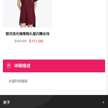
银河流光璀璨晚礼服闪耀全场
加入购物车
$111.00
$112.00
详细描述
女童时尚服装
关于